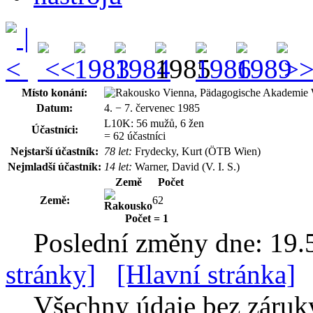
Místo konání:
Vienna, Pädagogische Akademie 
Datum:
4. − 7. červenec 1985
L10K: 56 mužů, 6 žen
Účastníci:
= 62 účastníci
Nejstarší účastník:
78 let:
Frydecky, Kurt (ÖTB Wien)
Nejmladší účastník:
14 let:
Warner, David (V. I. S.)
Země
Počet
Země:
62
Počet = 1
Poslední změny dne: 19.
stránky]
[Hlavní stránka]
Všechny údaje bez záruk