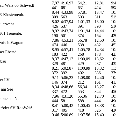
7,97
4:16,97
54,21
12,81
9:
au-Weiß 65 Schwedt
441
681
631
424
59
8,44
4:33,98
57,81
13,47
10
 Klosterneub.
309
563
503
311
51
8,02
4:37,94
1:01,33
13,00
10
uerwehr
426
537
391
390
51
8,92
4:43,74
1:01,94
14,44
10
61 Treuenbr.
190
501
374
164
42
7,86
4:53,21
56,78
12,50
10
utsch-Wagram
474
446
538
482
45
8,95
4:57,41
1:05,78
14,34
10
er Ebersd.
183
422
268
178
42
8,37
4:47,13
1:00,09
13,62
10
bau
329
481
429
287
43
8,21
5:02,87
1:00,99
13,32
11
372
392
402
336
37
9,11
5:06,23
1:08,00
14,46
10
der LV
146
374
212
161
41
8,34
4:48,66
56,34
13,27
10
 am See
337
472
553
344
45
7,96
4:31,20
55,36
12,70
10
blonec n. N.
444
581
588
444
49
8,41
5:00,42
1:00,45
13,38
10
eröder SV Rot-Weiß
317
405
418
326
43
9,46
5:00,89
1:07,56
15,40
10