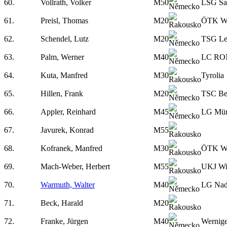
60.
Vollrath, Volker
M50
LSG Saa
61.
Preisl, Thomas
M20
ÖTK W
62.
Schendel, Lutz
M20
TSG Le
63.
Palm, Werner
M40
LC RON
64.
Kuta, Manfred
M30
Tyrolia
65.
Hillen, Frank
M20
TSC Be
66.
Appler, Reinhard
M45
LG Mü
67.
Javurek, Konrad
M55
68.
Kofranek, Manfred
M30
ÖTK W
69.
Mach-Weber, Herbert
M55
UKJ Wi
70.
Warmuth, Walter
M40
LG Nad
71.
Beck, Harald
M20
72.
Franke, Jürgen
M40
Wernig