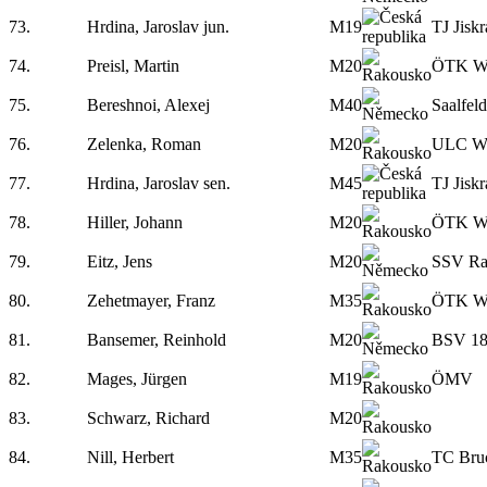
73.
Hrdina, Jaroslav jun.
M19
TJ Jisk
74.
Preisl, Martin
M20
ÖTK W
75.
Bereshnoi, Alexej
M40
Saalfel
76.
Zelenka, Roman
M20
ULC We
77.
Hrdina, Jaroslav sen.
M45
TJ Jisk
78.
Hiller, Johann
M20
ÖTK W
79.
Eitz, Jens
M20
SSV Ra
80.
Zehetmayer, Franz
M35
ÖTK W
81.
Bansemer, Reinhold
M20
BSV 18
82.
Mages, Jürgen
M19
ÖMV
83.
Schwarz, Richard
M20
84.
Nill, Herbert
M35
TC Bru