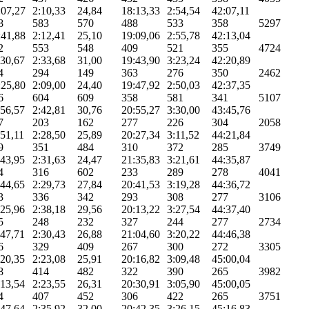
:07,27
2:10,33
24,84
18:13,33
2:54,54
42:07,11
8
583
570
488
533
358
5297
:41,88
2:12,41
25,10
19:09,06
2:55,78
42:13,04
2
553
548
409
521
355
4724
:30,67
2:33,68
31,00
19:43,90
3:23,24
42:20,89
4
294
149
363
276
350
2462
:25,80
2:09,00
24,40
19:47,92
2:50,03
42:37,35
6
604
609
358
581
341
5107
:56,57
2:42,81
30,76
20:55,27
3:30,00
43:45,76
7
203
162
277
226
304
2058
:51,11
2:28,50
25,89
20:27,34
3:11,52
44:21,84
9
351
484
310
372
285
3749
:43,95
2:31,63
24,47
21:35,83
3:21,61
44:35,87
4
316
602
233
289
278
4041
:44,65
2:29,73
27,84
20:41,53
3:19,28
44:36,72
3
336
342
293
308
277
3106
:25,96
2:38,18
29,56
20:13,22
3:27,54
44:37,40
5
248
232
327
244
277
2734
:47,71
2:30,43
26,88
21:04,60
3:20,22
44:46,38
6
329
409
267
300
272
3305
:20,35
2:23,08
25,91
20:16,82
3:09,48
45:00,04
8
414
482
322
390
265
3982
:13,54
2:23,55
26,31
20:30,91
3:05,90
45:00,05
4
407
452
306
422
265
3751
:47,64
2:35,92
32,00
20:42,35
3:26,15
45:16,83