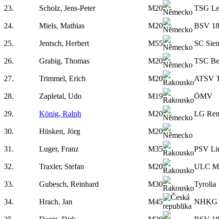
23.
Scholz, Jens-Peter
M20
TSG Le
24.
Miels, Mathias
M20
BSV 18
25.
Jentsch, Herbert
M55
SC Siem
26.
Grabig, Thomas
M20
TSC Be
27.
Trimmel, Erich
M20
ATSV T
28.
Zapletal, Udo
M19
ÖMV
29.
König, Ralph
M20
LG Rem
30.
Hüsken, Jörg
M20
31.
Luger, Franz
M35
PSV Li
32.
Traxler, Stefan
M20
ULC Mö
33.
Gubesch, Reinhard
M30
Tyrolia
34.
Hrach, Jan
M45
NHKG 