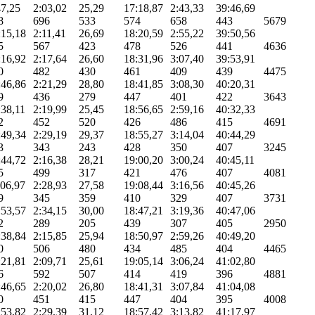
47,25
2:03,02
25,29
17:18,87
2:43,33
39:46,69
8
696
533
574
658
443
5679
:15,18
2:11,41
26,69
18:20,59
2:55,22
39:50,56
5
567
423
478
526
441
4636
:16,92
2:17,64
26,60
18:31,96
3:07,40
39:53,91
0
482
430
461
409
439
4475
:46,86
2:21,29
28,80
18:41,85
3:08,30
40:20,31
9
436
279
447
401
422
3643
:38,11
2:19,99
25,45
18:56,65
2:59,16
40:32,33
2
452
520
426
486
415
4691
:49,34
2:29,19
29,37
18:55,27
3:14,04
40:44,29
3
343
243
428
350
407
3245
:44,72
2:16,38
28,21
19:00,20
3:00,24
40:45,11
5
499
317
421
476
407
4081
:06,97
2:28,93
27,58
19:08,44
3:16,56
40:45,26
9
345
359
410
329
407
3731
:53,57
2:34,15
30,00
18:47,21
3:19,36
40:47,06
2
289
205
439
307
405
2950
:38,84
2:15,85
25,94
18:50,97
2:59,26
40:49,20
0
506
480
434
485
404
4465
:21,81
2:09,71
25,61
19:05,14
3:06,24
41:02,80
6
592
507
414
419
396
4881
:46,65
2:20,02
26,80
18:41,31
3:07,84
41:04,08
0
451
415
447
404
395
4008
:53,82
2:29,39
31,12
18:57,42
3:13,82
41:17,97