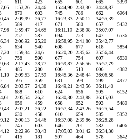
9
611
423
655
601
665
5399
07,05
1:53,26
24,46
15:44,90
2:33,30
34:48,87
3
870
603
745
786
662
6964
20,45
2:09,99
26,77
16:23,33
2:50,12
34:55,39
6
589
417
671
580
657
5432
57,96
1:59,47
24,65
16:11,10
2:38,08
35:07,07
7
757
587
694
723
647
6536
36,34
2:06,92
25,20
16:58,95
2:41,80
35:42,77
3
634
540
608
677
618
5854
57,20
1:59,34
24,61
16:20,20
2:35,62
35:56,44
0
758
590
677
754
607
6530
39,63
2:17,43
28,77
16:59,87
2:56,56
35:57,79
2
485
280
606
513
606
4382
31,10
2:09,53
27,59
16:45,36
2:48,44
36:06,58
0
595
359
631
599
599
4977
26,84
2:03,57
24,38
16:49,21
2:43,56
36:11,40
4
688
610
624
656
595
6152
34,61
2:05,54
26,21
16:30,30
2:43,88
36:15,03
8
656
459
658
652
593
5480
49,43
2:07,21
26,22
16:57,34
2:43,26
36:25,54
1
630
458
610
659
585
5352
59,12
2:00,13
24,46
16:37,08
2:39,86
36:28,28
2
745
603
646
701
582
6406
54,12
2:22,96
30,43
17:05,03
3:01,42
36:34,30
7
415
181
597
464
578
3642