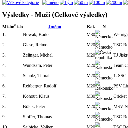
Výsledky - Muži (Celkové výsledky)
Místo
Číslo
Jméno
Kat.
N
1.
Nowak, Bodo
M30
Wernig
2.
Giese, Reimo
M20
TSC Be
3.
Zelinger, Michal
M20
TJ Jisk
4.
Wundsam, Peter
M20
Team C
5.
Scholz, Thoralf
M20
1. SSC 
6.
Reitberger, Rudolf
M20
PSV Li
7.
Kohout, Klaus
M30
Cricket
8.
Bölck, Peter
M20
MSV Ne
9.
Stoffer, Thomas
M20
TSC Be
10.
Seibicke, Volker
M20
TSC Be