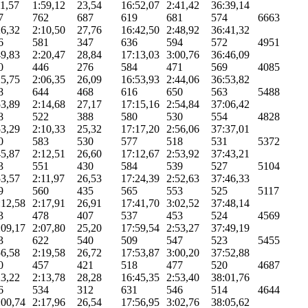
11,57
1:59,12
23,54
16:52,07
2:41,42
36:39,14
7
762
687
619
681
574
6663
26,32
2:10,50
27,76
16:42,50
2:48,92
36:41,32
6
581
347
636
594
572
4951
49,83
2:20,47
28,84
17:13,03
3:00,76
36:46,09
0
446
276
584
471
569
4085
25,75
2:06,35
26,09
16:53,93
2:44,06
36:53,82
8
644
468
616
650
563
5488
53,89
2:14,68
27,17
17:15,16
2:54,84
37:06,42
8
522
388
580
530
554
4828
53,29
2:10,33
25,32
17:17,20
2:56,06
37:37,01
0
583
530
577
518
531
5372
45,87
2:12,51
26,60
17:12,67
2:53,92
37:43,21
3
551
430
584
539
527
5104
53,57
2:11,97
26,53
17:24,39
2:52,63
37:46,33
9
560
435
565
553
525
5117
:12,58
2:17,91
26,91
17:41,70
3:02,52
37:48,14
3
478
407
537
453
524
4569
:09,17
2:07,80
25,20
17:59,54
2:53,27
37:49,19
3
622
540
509
547
523
5455
56,58
2:19,58
26,72
17:53,87
3:00,20
37:52,88
0
457
421
518
477
520
4687
23,22
2:13,78
28,28
16:45,35
2:53,40
38:01,76
6
534
312
631
546
514
4644
:00,74
2:17,96
26,54
17:56,95
3:02,76
38:05,62