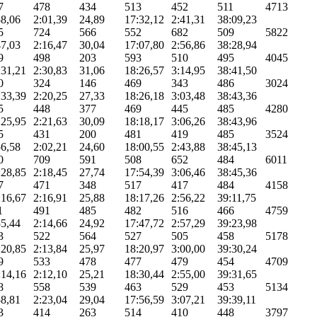
7
478
434
513
452
511
4713
58,06
2:01,39
24,89
17:32,12
2:41,31
38:09,23
5
724
566
552
682
509
5822
47,03
2:16,47
30,04
17:07,80
2:56,86
38:28,94
9
498
203
593
510
495
4045
:31,21
2:30,83
31,06
18:26,57
3:14,95
38:41,50
0
324
146
469
343
486
3024
:33,39
2:20,25
27,33
18:26,18
3:03,48
38:43,36
5
448
377
469
445
485
4280
:25,95
2:21,63
30,09
18:18,17
3:06,26
38:43,96
5
431
200
481
419
485
3524
56,58
2:02,21
24,60
18:00,55
2:43,88
38:45,13
0
709
591
508
652
484
6011
:28,85
2:18,45
27,74
17:54,39
3:06,46
38:45,36
7
471
348
517
417
484
4158
:16,67
2:16,91
25,88
18:17,26
2:56,22
39:11,75
1
491
485
482
516
466
4759
55,44
2:14,66
24,92
17:47,72
2:57,29
39:23,98
3
522
564
527
505
458
5178
:20,85
2:13,84
25,97
18:20,97
3:00,00
39:30,24
9
533
478
477
479
454
4709
:14,16
2:12,10
25,21
18:30,44
2:55,00
39:31,65
8
558
539
463
529
453
5134
58,81
2:23,04
29,04
17:56,59
3:07,21
39:39,11
3
414
263
514
410
448
3797