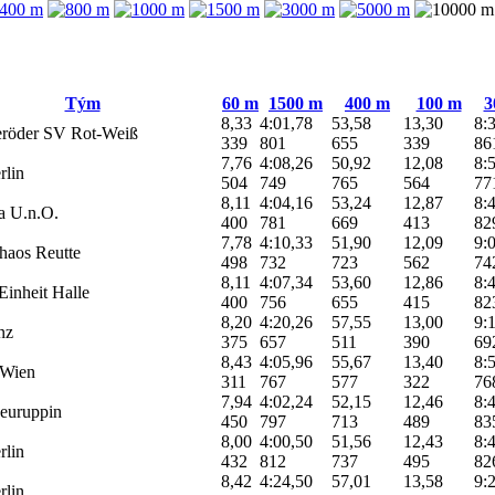
Tým
60 m
1500 m
400 m
100 m
3
8,33
4:01,78
53,58
13,30
8:
eröder SV Rot-Weiß
339
801
655
339
86
7,76
4:08,26
50,92
12,08
8:
rlin
504
749
765
564
77
8,11
4:04,16
53,24
12,87
8:
ra U.n.O.
400
781
669
413
82
7,78
4:10,33
51,90
12,09
9:
haos Reutte
498
732
723
562
74
8,11
4:07,34
53,60
12,86
8:
Einheit Halle
400
756
655
415
82
8,20
4:20,26
57,55
13,00
9:
nz
375
657
511
390
69
8,43
4:05,96
55,67
13,40
8:
 Wien
311
767
577
322
76
7,94
4:02,24
52,15
12,46
8:
uruppin
450
797
713
489
83
8,00
4:00,50
51,56
12,43
8:
rlin
432
812
737
495
82
8,42
4:24,50
57,01
13,58
9:
rlin