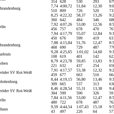
314
628
530
293
67
7,74
4:00,72
51,84
12,30
9:
brandenburg
510
809
726
520
73
8,25
4:22,32
58,37
13,26
9:
360
642
484
346
68
7,92
4:07,26
53,00
12,56
8:
rlin
456
757
678
470
76
7,94
4:17,79
55,07
12,84
9:
450
676
599
419
63
7,88
4:15,84
51,76
12,47
8:
brandenburg
468
690
729
487
77
9,28
4:25,65
1:01,02
14,60
9:
rlouis
108
619
401
142
62
8,79
4:23,78
59,85
13,83
9:
oben
221
632
437
254
65
7,91
4:17,57
53,38
12,32
9:
eröder SV Rot-Weiß
459
677
663
516
66
8,44
4:19,15
56,80
13,46
9:
lottenburg
309
665
537
313
63
8,46
4:28,54
55,31
13,38
9:
eröder SV Rot-Weiß
304
599
590
326
59
7,84
4:11,56
53,00
12,47
8:
rlin
480
722
678
487
76
9,59
4:44,54
1:07,43
15,18
9:
thaus
43
497
226
64
57