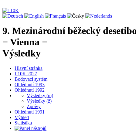
9. Mezinárodní běžecký desetib
− Vienna −
Výsledky
Hlavní stránka
L10K 2027
Bodovací systém
Ohlédnutí 1993
Ohlédnutí 1992
Výsledky (m)
Výsledky (ž)
Zprávy
Ohlédnutí 1991
Výhled
Statistika