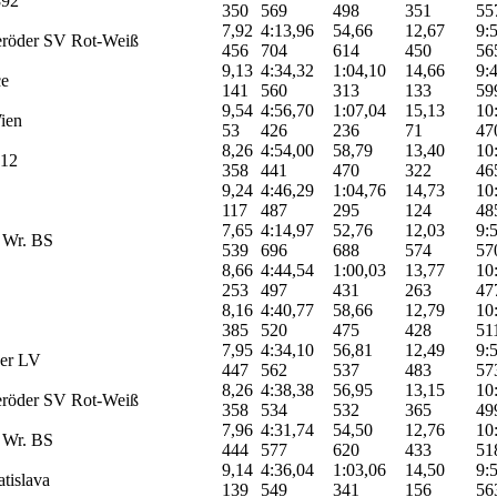
92
350
569
498
351
55
7,92
4:13,96
54,66
12,67
9:
eröder SV Rot-Weiß
456
704
614
450
56
9,13
4:34,32
1:04,10
14,66
9:
ce
141
560
313
133
59
9,54
4:56,70
1:07,04
15,13
10
ien
53
426
236
71
47
8,26
4:54,00
58,79
13,40
10
12
358
441
470
322
46
9,24
4:46,29
1:04,76
14,73
10
117
487
295
124
48
7,65
4:14,97
52,76
12,03
9:
 Wr. BS
539
696
688
574
57
8,66
4:44,54
1:00,03
13,77
10
253
497
431
263
47
8,16
4:40,77
58,66
12,79
10
385
520
475
428
51
7,95
4:34,10
56,81
12,49
9:
der LV
447
562
537
483
57
8,26
4:38,38
56,95
13,15
10
eröder SV Rot-Weiß
358
534
532
365
49
7,96
4:31,74
54,50
12,76
10
 Wr. BS
444
577
620
433
51
9,14
4:36,04
1:03,06
14,50
9:
atislava
139
549
341
156
56