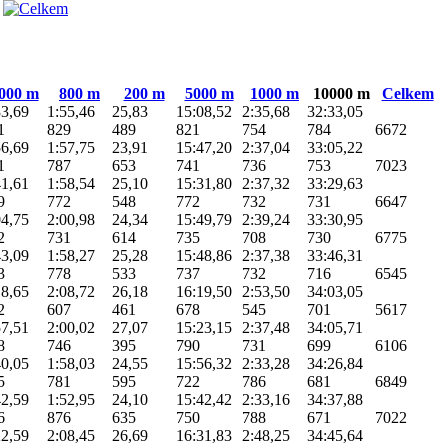
000 m
800 m
200 m
5000 m
1000 m
10000 m
Celkem
33,69
1:55,46
25,83
15:08,52
2:35,68
32:33,05
1
829
489
821
754
784
6672
56,69
1:57,75
23,91
15:47,20
2:37,04
33:05,22
1
787
653
741
736
753
7023
41,61
1:58,54
25,10
15:31,80
2:37,32
33:29,63
9
772
548
772
732
731
6647
04,75
2:00,98
24,34
15:49,79
2:39,24
33:30,95
2
731
614
735
708
730
6775
43,09
1:58,27
25,28
15:48,86
2:37,38
33:46,31
3
778
533
737
732
716
6545
18,65
2:08,72
26,18
16:19,50
2:53,50
34:03,05
2
607
461
678
545
701
5617
57,51
2:00,02
27,07
15:23,15
2:37,48
34:05,71
8
746
395
790
731
699
6106
40,05
1:58,03
24,55
15:56,32
2:33,28
34:26,84
5
781
595
722
786
681
6849
42,59
1:52,95
24,10
15:42,42
2:33,16
34:37,88
6
876
635
750
788
671
7022
22,59
2:08,45
26,69
16:31,83
2:48,25
34:45,64