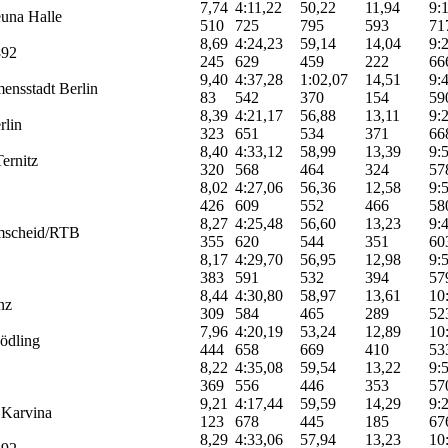
7,74
4:11,22
50,22
11,94
9:
una Halle
510
725
795
593
71
8,69
4:24,23
59,14
14,04
9:
92
245
629
459
222
66
9,40
4:37,28
1:02,07
14,51
9:
ensstadt Berlin
83
542
370
154
59
8,39
4:21,17
56,88
13,11
9:
rlin
323
651
534
371
66
8,40
4:33,12
58,99
13,39
9:
ernitz
320
568
464
324
57
8,02
4:27,06
56,36
12,58
9:
426
609
552
466
58
8,27
4:25,48
56,60
13,23
9:
scheid/RTB
355
620
544
351
60
8,17
4:29,70
56,95
12,98
9:
383
591
532
394
57
8,44
4:30,80
58,97
13,61
10
nz
309
584
465
289
52
7,96
4:20,19
53,24
12,89
10
dling
444
658
669
410
53
8,22
4:35,08
59,54
13,22
9:
369
556
446
353
57
9,21
4:17,44
59,59
14,29
9:
Karvina
123
678
445
185
67
8,29
4:33,06
57,94
13,23
10