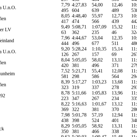
7,79
4:27,83
54,00
12,46
10
ra U.n.O.
495
604
639
489
53
8,05
4:48,40
55,97
12,73
10
ien
417
474
566
439
44
9,49
5:08,71
1:07,09
15,32
11
der LV
63
362
235
46
32
7,96
4:44,67
53,04
12,35
10
inland
444
496
677
511
48
9,20
5:28,24
1:10,35
15,14
11
ra U.n.O.
126
267
157
69
26
8,04
5:05,05
58,02
13,11
11
ien
420
381
496
371
27
7,52
5:21,71
55,41
12,08
11
unheim
581
298
586
564
29
8,39
5:17,27
1:03,23
13,68
11
ien
323
319
337
278
29
8,78
5:11,66
1:05,83
13,96
11
92
223
347
267
234
33
8,22
5:16,63
1:01,67
13,12
11
369
322
381
370
28
7,98
5:01,78
57,19
12,94
11
438
398
524
401
34
8,29
5:05,05
58,92
13,31
11
ck
350
381
466
338
36
9,62
5:20,93
1:09,47
15,48
11