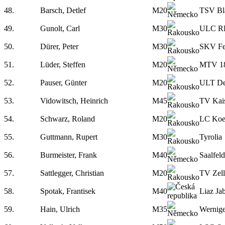
48.
Barsch, Detlef
M20
TSV Bl
49.
Gunolt, Carl
M30
ULC RR
50.
Dürer, Peter
M30
SKV Fe
51.
Lüder, Steffen
M20
MTV 18
52.
Pauser, Günter
M20
ULT De
53.
Vidowitsch, Heinrich
M45
TV Kais
54.
Schwarz, Roland
M20
LC Koe
55.
Guttmann, Rupert
M30
Tyrolia
56.
Burmeister, Frank
M40
Saalfel
57.
Sattlegger, Christian
M20
TV Zell
58.
Spotak, Frantisek
M40
Liaz Ja
59.
Hain, Ulrich
M35
Wernig