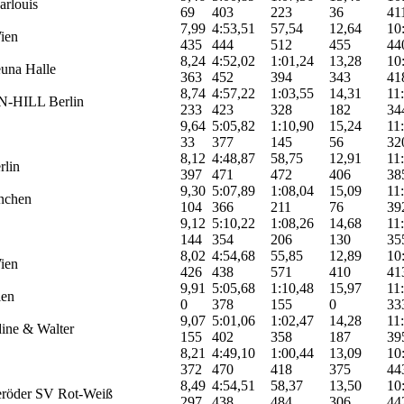
rlouis
69
403
223
36
41
7,99
4:53,51
57,54
12,64
10
ien
435
444
512
455
44
8,24
4:52,02
1:01,24
13,28
10
una Halle
363
452
394
343
41
8,74
4:57,22
1:03,55
14,31
11
-HILL Berlin
233
423
328
182
34
9,64
5:05,82
1:10,90
15,24
11
33
377
145
56
32
8,12
4:48,87
58,75
12,91
11
rlin
397
471
472
406
38
9,30
5:07,89
1:08,04
15,09
11
nchen
104
366
211
76
39
9,12
5:10,22
1:08,26
14,68
11
144
354
206
130
35
8,02
4:54,68
55,85
12,89
10
ien
426
438
571
410
41
9,91
5:05,68
1:10,48
15,97
11
en
0
378
155
0
33
9,07
5:01,06
1:02,47
14,28
11
ine & Walter
155
402
358
187
39
8,21
4:49,10
1:00,44
13,09
10
372
470
418
375
44
8,49
4:54,51
58,37
13,50
10
eröder SV Rot-Weiß
297
438
484
306
44