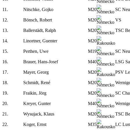
11.
Nitschke, Gojko
M20
SC Neu
12.
Bönsch, Robert
M20
VS
13.
Ballerstädt, Ralph
M20
TSC Be
14.
Linortner, Guenter
M20
15.
Perthen, Uwe
M19
SC Neu
16.
Brauer, Hans-Josef
M40
LSG Saa
17.
Mayer, Georg
M20
PSV Le
18.
Schmidt, René
M20
Wernig
19.
Fraikin, Jörg
M20
SC Char
20.
Kreyer, Gunter
M40
Wernig
21.
Wysujack, Klaus
M20
TSC Be
22.
Koger, Ernst
M35
LC Lus