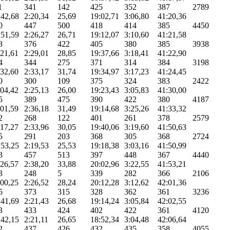
1
341
142
425
352
387
2789
:42,68
2:20,34
25,69
19:02,71
3:06,80
41:20,36
0
447
500
418
414
385
4450
:51,59
2:26,27
26,71
19:12,07
3:10,60
41:21,58
8
376
422
405
380
385
3938
:21,61
2:29,01
28,85
19:37,66
3:18,41
41:22,90
4
344
275
371
314
384
3198
:32,60
2:33,17
31,74
19:34,97
3:17,23
41:24,45
0
300
109
375
324
383
2422
:04,42
2:25,13
26,00
19:23,43
3:05,83
41:30,00
5
389
475
390
422
380
4187
:01,59
2:36,18
31,49
19:14,68
3:25,26
41:33,32
2
268
122
401
261
378
2579
:17,27
2:33,96
30,05
19:40,06
3:19,60
41:50,63
5
291
203
368
305
368
2724
:53,25
2:19,53
25,53
19:18,38
3:03,16
41:50,99
3
457
513
397
448
367
4440
:26,57
2:38,20
33,88
20:02,96
3:22,55
41:53,21
3
248
5
339
282
366
2106
:00,25
2:26,52
28,24
20:12,28
3:12,62
42:01,36
5
373
315
328
362
361
3236
:41,69
2:21,43
26,68
19:14,24
3:05,84
42:02,55
3
433
424
402
422
361
4120
:42,15
2:21,11
26,65
18:52,34
3:04,48
42:06,64
2
437
426
432
435
358
4055