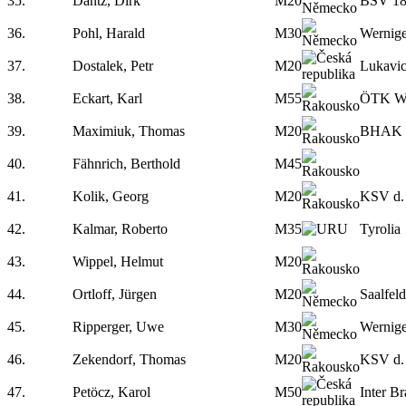
35.
Dantz, Dirk
M20
BSV 18
36.
Pohl, Harald
M30
Wernig
37.
Dostalek, Petr
M20
Lukavi
38.
Eckart, Karl
M55
ÖTK W
39.
Maximiuk, Thomas
M20
BHAK 
40.
Fähnrich, Berthold
M45
41.
Kolik, Georg
M20
KSV d.
42.
Kalmar, Roberto
M35
Tyrolia
43.
Wippel, Helmut
M20
44.
Ortloff, Jürgen
M20
Saalfel
45.
Ripperger, Uwe
M30
Wernig
46.
Zekendorf, Thomas
M20
KSV d.
47.
Petöcz, Karol
M50
Inter Br