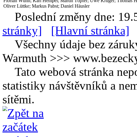
Florian Wühn; Karl Hempel; Martin Töpfer; Uwe Krüger; Thomas Häus
Oliver Lüttke; Markus Pabst; Daniel Häusler
Poslední změny dne: 19.
stránky]
[Hlavní stránka]
Všechny údaje bez záruk
Warmuth >>> www.bezecky-
Tato webová stránka nepo
statistiky návštěvníků a ne
sítěmi.