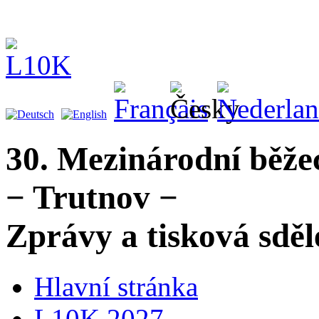
30. Mezinárodní běže
− Trutnov −
Zprávy a tisková sděl
Hlavní stránka
L10K 2027