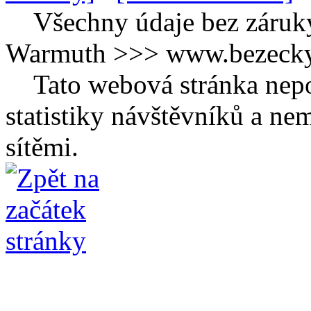
Všechny údaje bez záruk
Warmuth >>> www.bezecky-
Tato webová stránka nepo
statistiky návštěvníků a ne
sítěmi.