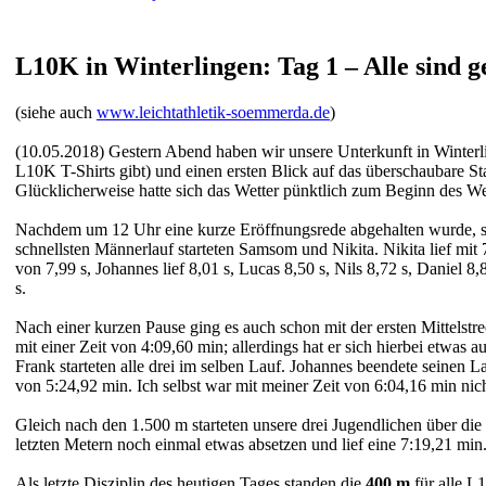
L10K in Winterlingen: Tag 1 – Alle sind 
(siehe auch
www.leichtathletik-soemmerda.de
)
(10.05.2018) Gestern Abend haben wir unsere Unterkunft in Winterlin
L10K T-Shirts gibt) und einen ersten Blick auf das überschaubare 
Glücklicherweise hatte sich das Wetter pünktlich zum Beginn des W
Nachdem um 12 Uhr eine kurze Eröffnungsrede abgehalten wurde, st
schnellsten Männerlauf starteten Samsom und Nikita. Nikita lief mit 7
von 7,99 s, Johannes lief 8,01 s, Lucas 8,50 s, Nils 8,72 s, Daniel 8
s.
Nach einer kurzen Pause ging es auch schon mit der ersten Mittelstr
mit einer Zeit von 4:09,60 min; allerdings hat er sich hierbei etwas a
Frank starteten alle drei im selben Lauf. Johannes beendete seinen L
von 5:24,92 min. Ich selbst war mit meiner Zeit von 6:04,16 min nich
Gleich nach den 1.500 m starteten unsere drei Jugendlichen über die
letzten Metern noch einmal etwas absetzen und lief eine 7:19,21 min.
Als letzte Disziplin des heutigen Tages standen die
400 m
für alle L