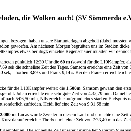
geladen, die Wolken auch! (SV Sömmerda e.V
gen bezogen, haben unsere Startunterlagen abgeholt (dabei mussten wir
Stadion geworfen. Am nächsten Morgen begrüßten uns im Stadion dicke
ettkampfes etwas beruhigt; einzelne Regenschauer mussten wir dennoch
arteten pünktlich 12:30 Uhr die
60 m
(sowohl für die L10Kämpfer, als
,69 sek die schnellste Zeit des Tages. Samsom erreichte eine Zeit von 8,
,80 sek, Thorben 8,89 s und Frank 9,14 s. Bei den Frauen erreichte ich 
ecke für die L10Kämpfer weiter: die
1.500m
. Samsom gewann den erst
usgeruht. Julian erreichte eine sehr gute Zeit von 4:32,79 min. Daniel l
auf nach 5:06,50 min, Nils erreichte aufgrund eines starken Endspurts n
t sonderlich zufrieden. Heidi lief eine Zeit von 9:31,68 min.
2.000 m
. Lucas wurde Zweiter in diesem Lauf und erreichte eine Zeit 
 Kurz darauf erreichte Thorben mit einer Zeit von 7:33,40 min das Ziel
10Kämpfer an. Die schnellste Zeit unserer Gruppe lief Samsom (diesmal m