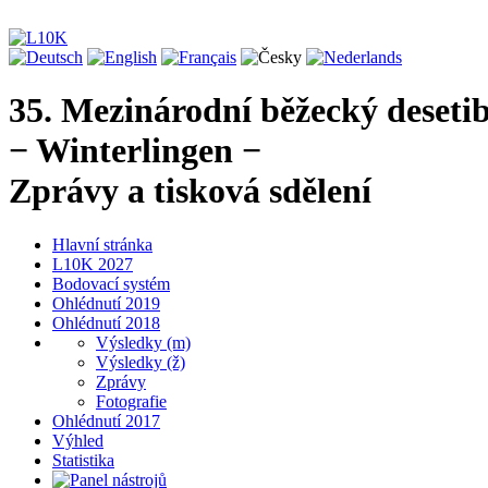
35. Mezinárodní běžecký deseti
− Winterlingen −
Zprávy a tisková sdělení
Hlavní stránka
L10K 2027
Bodovací systém
Ohlédnutí 2019
Ohlédnutí 2018
Výsledky (m)
Výsledky (ž)
Zprávy
Fotografie
Ohlédnutí 2017
Výhled
Statistika