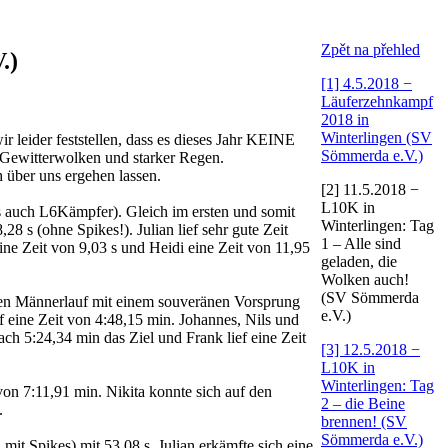
Zpět na přehled
.)
[1] 4.5.2018 −
Läuferzehnkampf
2018 in
Winterlingen (SV
 leider feststellen, dass es dieses Jahr KEINE
Sömmerda e.V.)
 Gewitterwolken und starker Regen.
 über uns ergehen lassen.
[2] 11.5.2018 −
L10K in
 auch L6Kämpfer). Gleich im ersten und somit
Winterlingen: Tag
28 s (ohne Spikes!). Julian lief sehr gute Zeit
1 – Alle sind
eine Zeit von 9,03 s und Heidi eine Zeit von 11,95
geladen, die
Wolken auch!
(SV Sömmerda
en Männerlauf mit einem souveränen Vorsprung
e.V.)
ief eine Zeit von 4:48,15 min. Johannes, Nils und
ach 5:24,34 min das Ziel und Frank lief eine Zeit
[3] 12.5.2018 −
L10K in
Winterlingen: Tag
von 7:11,91 min. Nikita konnte sich auf den
2 – die Beine
.
brennen! (SV
Sömmerda e.V.)
it Spikes) mit 53,08 s. Julian erkämfte sich eine