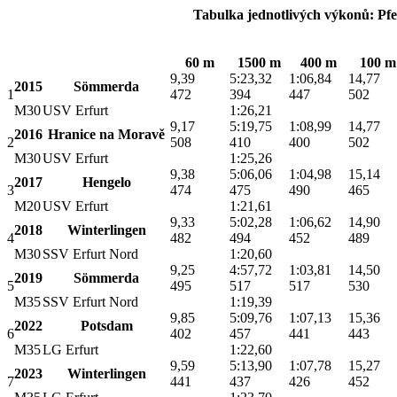
Tabulka jednotlivých výkonů: Pfe
60 m
1500 m
400 m
100 m
9,39
5:23,32
1:06,84
14,77
2015
Sömmerda
1
472
394
447
502
M30
USV Erfurt
1:26,21
9,17
5:19,75
1:08,99
14,77
2016
Hranice na Moravě
2
508
410
400
502
M30
USV Erfurt
1:25,26
9,38
5:06,06
1:04,98
15,14
2017
Hengelo
3
474
475
490
465
M20
USV Erfurt
1:21,61
9,33
5:02,28
1:06,62
14,90
2018
Winterlingen
4
482
494
452
489
M30
SSV Erfurt Nord
1:20,60
9,25
4:57,72
1:03,81
14,50
2019
Sömmerda
5
495
517
517
530
M35
SSV Erfurt Nord
1:19,39
9,85
5:09,76
1:07,13
15,36
2022
Potsdam
6
402
457
441
443
M35
LG Erfurt
1:22,60
9,59
5:13,90
1:07,78
15,27
2023
Winterlingen
7
441
437
426
452