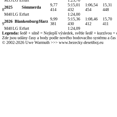
M35
LG Erfurt
1:23,70
9,77
5:15,01
1:06,54
15,31
2025
Sömmerda
8
414
432
454
448
M40
LG Erfurt
1:24,00
9,99
5:15,36
1:08,46
15,70
2026
Blankenburg/Harz
9
381
430
412
411
M40
LG Erfurt
1:24,09
Legenda:
šedě + silně
= Nejlepší výsledek,
světle šedě + kurzívou
= d
Zde jsou udány časy a body podle nového bodovacího systému a čas 
© 2002-2026 Uwe Warmuth >>> www.bezecky-desetiboj.eu