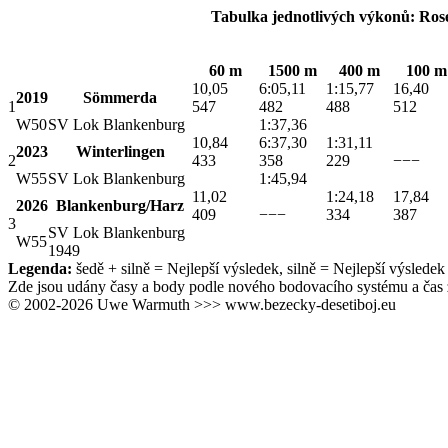
Tabulka jednotlivých výkonů: Rose
60 m
1500 m
400 m
100 m
10,05
6:05,11
1:15,77
16,40
2019
Sömmerda
1
547
482
488
512
W50
SV Lok Blankenburg
1:37,36
10,84
6:37,30
1:31,11
2023
Winterlingen
2
433
358
229
−−−
W55
SV Lok Blankenburg
1:45,94
11,02
1:24,18
17,84
2026
Blankenburg/Harz
409
−−−
334
387
3
SV Lok Blankenburg
W55
1949
Legenda:
šedě + silně
= Nejlepší výsledek,
silně
= Nejlepší výsledek 
Zde jsou udány časy a body podle nového bodovacího systému a čas 
© 2002-2026 Uwe Warmuth >>> www.bezecky-desetiboj.eu