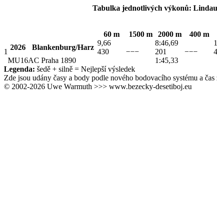
Tabulka jednotlivých výkonů: Linda
60 m
1500 m
2000 m
400 m
9,66
8:46,69
2026
Blankenburg/Harz
1
430
−−−
201
−−−
MU16
AC Praha 1890
1:45,33
Legenda:
šedě + silně
= Nejlepší výsledek
Zde jsou udány časy a body podle nového bodovacího systému a čas 
© 2002-2026 Uwe Warmuth >>> www.bezecky-desetiboj.eu