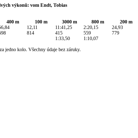
ivých výkonů: vom Endt, Tobias
400 m
100 m
3000 m
800 m
200 m
56,84
12,11
11:41,25
2:20,15
24,93
698
814
415
559
779
1:33,50
1:10,07
za jedno kolo. Všechny údaje bez záruky.