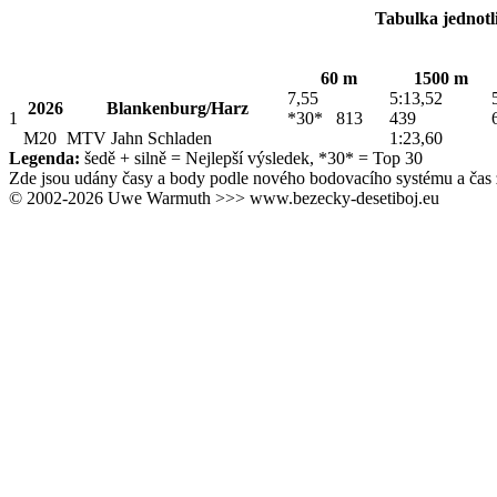
Tabulka jednotl
60 m
1500 m
7,55
5:13,52
2026
Blankenburg/Harz
1
*30* 813
439
M20
MTV Jahn Schladen
1:23,60
Legenda:
šedě + silně
= Nejlepší výsledek,
*30*
= Top 30
Zde jsou udány časy a body podle nového bodovacího systému a čas 
© 2002-2026 Uwe Warmuth >>> www.bezecky-desetiboj.eu