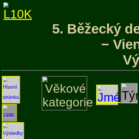
5. Běžecký de
− Vie
Vý