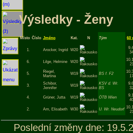
Výsledky - Ženy
Místo
Číslo
Jméno
Kat.
N
Tým
60
9,
1.
Arocker, Ingrid
W20
3
10,
6.
Lilge, Helmine
W20
2
Riegel,
10,
5.
W19
BS f. F2
Martina
1
Schibor,
KSV d. Wr.
9,
3.
W19
Jennifer
BS
3
9,
4.
Grüner, Jutta
W19
ÖTB Wien
4
10,
2.
Arn, Elisabeth
W30
U. Wr. Neudorf
2
Poslední změny dne: 19.5.