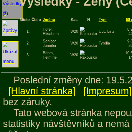
Výsledky - Ženy (C
Místo
Číslo
Jméno
Kat.
N
Tým
60
Hofer,
8,
1.
W20
ULC Linz
Elisabeth
4
Schibor,
9,
2.
W20
Tyrolia
Jennifer
2
Böhm,
10,
3.
W20
Helmine
1
Poslední změny dne: 19.5.
[Hlavní stránka]
[Impresum]
bez záruky.
Tato webová stránka nepouž
statistiky návštěvníků a nemá