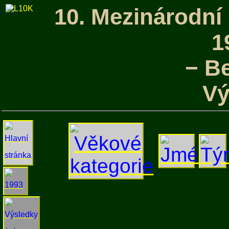
10. Mezinárodní
1
− Be
Vý