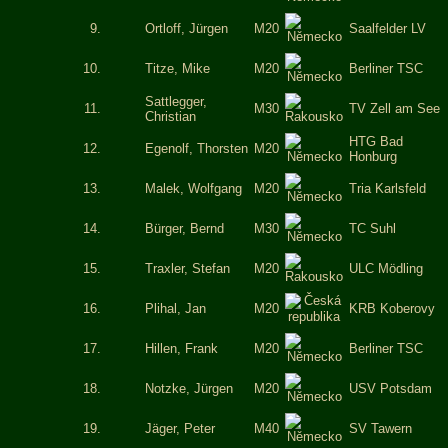
9.
Ortloff, Jürgen
M20
Saalfelder LV
10.
Titze, Mike
M20
Berliner TSC
Sattlegger,
11.
M30
TV Zell am See
Christian
HTG Bad
12.
Egenolf, Thorsten
M20
Honburg
13.
Malek, Wolfgang
M20
Tria Karlsfeld
14.
Bürger, Bernd
M30
TC Suhl
15.
Traxler, Stefan
M20
ULC Mödling
16.
Plihal, Jan
M20
KRB Koberovy
17.
Hillen, Frank
M20
Berliner TSC
18.
Notzke, Jürgen
M20
USV Potsdam
19.
Jäger, Peter
M40
SV Tawern