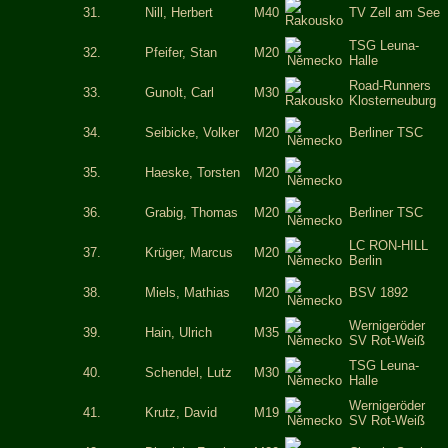
31.
Nill, Herbert
M40
TV Zell am See
TSG Leuna-
32.
Pfeifer, Stan
M20
Halle
Road-Runners
33.
Gunolt, Carl
M30
Klosterneuburg
34.
Seibicke, Volker
M20
Berliner TSC
35.
Haeske, Torsten
M20
36.
Grabig, Thomas
M20
Berliner TSC
LC RON-HILL
37.
Krüger, Marcus
M20
Berlin
38.
Miels, Mathias
M20
BSV 1892
Wernigeröder
39.
Hain, Ulrich
M35
SV Rot-Weiß
TSG Leuna-
40.
Schendel, Lutz
M30
Halle
Wernigeröder
41.
Krutz, David
M19
SV Rot-Weiß