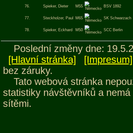
76.
Spieker, Dieter
M55
BSV 1892
77.
Steckholzer, Paul
M65
SK Schwarzach
78.
Spieker, Eckhard
M50
SCC Berlin
Poslední změny dne: 19.5.
[Hlavní stránka]
[Impresum]
bez záruky.
Tato webová stránka nepouž
statistiky návštěvníků a nemá
sítěmi.