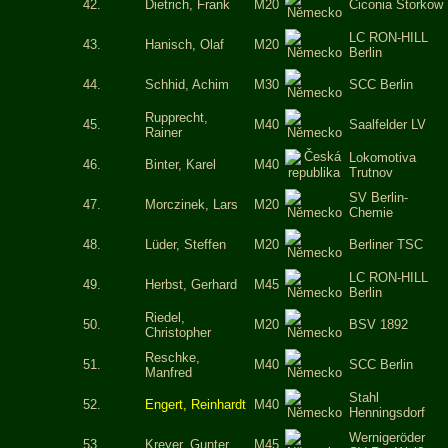
42.
Dietrich, Frank
M20
Ciconia Storkow
LC RON-HILL
43.
Hanisch, Olaf
M20
Berlin
44.
Schhid, Achim
M30
SCC Berlin
Rupprecht,
45.
M40
Saalfelder LV
Rainer
Lokomotiva
46.
Binter, Karel
M40
Trutnov
SV Berlin-
47.
Morczinek, Lars
M20
Chemie
48.
Lüder, Steffen
M20
Berliner TSC
LC RON-HILL
49.
Herbst, Gerhard
M45
Berlin
Riedel,
50.
M20
BSV 1892
Christopher
Reschke,
51.
M40
SCC Berlin
Manfred
Stahl
52.
Engert, Reinhardt
M40
Henningsdorf
Wernigeröder
53.
Kreyer, Gunter
M45