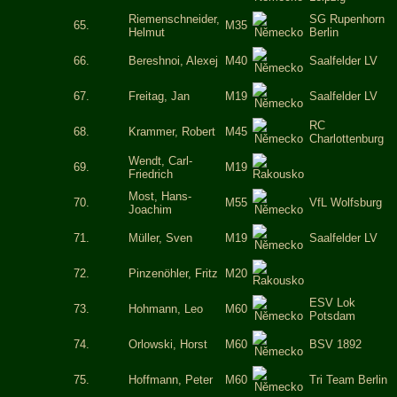
Riemenschneider,
SG Rupenhorn
65.
M35
Helmut
Berlin
66.
Bereshnoi, Alexej
M40
Saalfelder LV
67.
Freitag, Jan
M19
Saalfelder LV
RC
68.
Krammer, Robert
M45
Charlottenburg
Wendt, Carl-
69.
M19
Friedrich
Most, Hans-
70.
M55
VfL Wolfsburg
Joachim
71.
Müller, Sven
M19
Saalfelder LV
72.
Pinzenöhler, Fritz
M20
ESV Lok
73.
Hohmann, Leo
M60
Potsdam
74.
Orlowski, Horst
M60
BSV 1892
75.
Hoffmann, Peter
M60
Tri Team Berlin