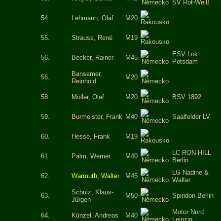
SV Rot-Weiß
54.
Lehmann, Olaf
M20
55.
Strauss, René
M19
ESV Lok
56.
Becker, Rainer
M45
Potsdam
Bansemer,
56.
M20
Reinhold
58.
Möller, Olaf
M20
BSV 1892
59.
Burmeister, Frank
M40
Saalfelder LV
60.
Hesse, Frank
M19
LC RON-HILL
61.
Palm, Werner
M40
Berlin
LG Nadine &
62.
Warmuth, Walter
M45
Walter
Schulz, Klaus-
63.
M50
Spiridon Berlin
Jürgen
Motor Nord
64.
Künzel, Andreas
M40
Leipzig