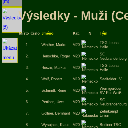
Výsledky - Muži (C
Místo
Číslo
Jméno
Kat.
N
Tým
TSG Leuna-
1.
Winther, Marko
M20
Halle
SC
2.
Henschke, Roger
M20
Neubrandenburg
TSG Leuna-
3.
Hesze, Markus
M20
Halle
4.
Wolf, Robert
M19
Saalfelder LV
Wernigeröder
5.
Schmidt, René
M20
SV Rot-Weiß
SC
6.
Perthen, Uwe
M20
Neubrandenburg
Zehnkampf
7.
Gollner, Bernhard
M20
Union
8.
Wysujack, Klaus
M20
Berliner TSC