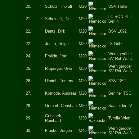
20.
Scholz, Thoralf
M20
USV Halle
LC RON-HILL
21.
Scheinert, Dierk
M20
Berlin
22.
Dantz, Dirk
M20
BSV 1892
22.
Jurich, Holger
M30
IG Götz
Wernigeröder
24.
Fraikin, Jörg
M20
SV Rot-Weiß
Wernigeröder
25.
Ripperger, Uwe
M30
SV Rot-Weiß
26.
Ulbrich, Tommy
M20
BSV 1892
27.
Komode, Andreas
M20
Berliner TSC
28.
Gerbert, Christian
M30
Saalfelder LV
Gubesch,
29.
M30
Tyrolia Wien
Reinhard
Wernigeröder
30.
Franke, Jürgen
M45
SV Rot-Weiß