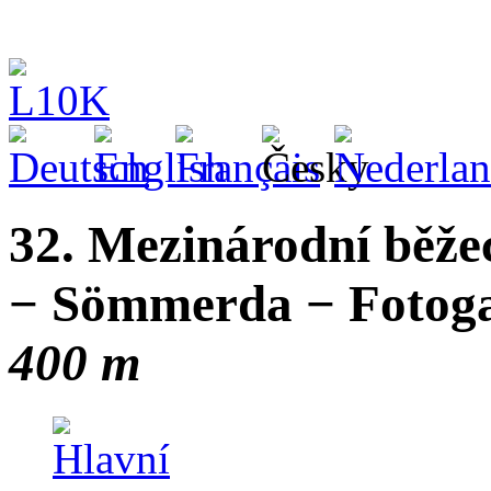
32. Mezinárodní běže
− Sömmerda − Fotogal
400 m