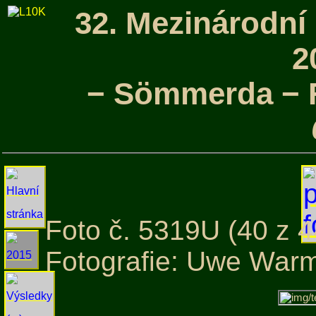
32. Mezinárodní
2
− Sömmerda − F
Foto č. 5319U (40 z 4
Fotografie: Uwe War