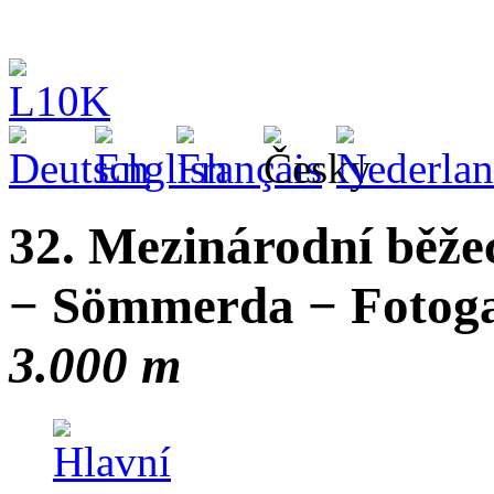
32. Mezinárodní běže
− Sömmerda − Fotogal
3.000 m