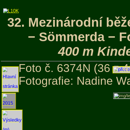
32. Mezinárodní běž
− Sömmerda − Fot
400 m Kinde
Foto č. 6374N (36 z 4
Fotografie: Nadine W