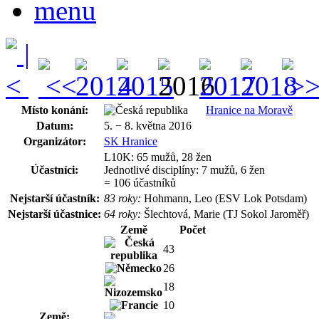
Místo konání:
Hranice na Moravě
Datum:
5. − 8. května 2016
Organizátor:
SK Hranice
L10K: 65 mužů, 28 žen
Účastníci:
Jednotlivé disciplíny: 7 mužů, 6 žen
= 106 účastníků
Nejstarší účastník:
83 roky:
Hohmann, Leo (ESV Lok Potsdam)
Nejstarší účastnice:
64 roky:
Šlechtová, Marie (TJ Sokol Jaroměř)
Země
Počet
43
26
18
10
Země: