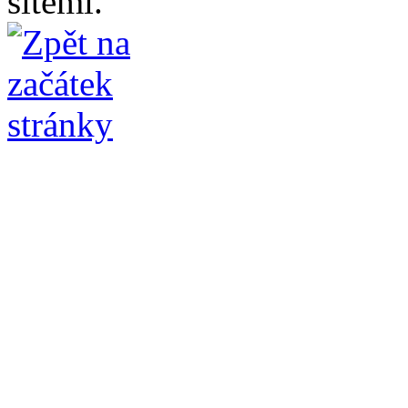
sítěmi.