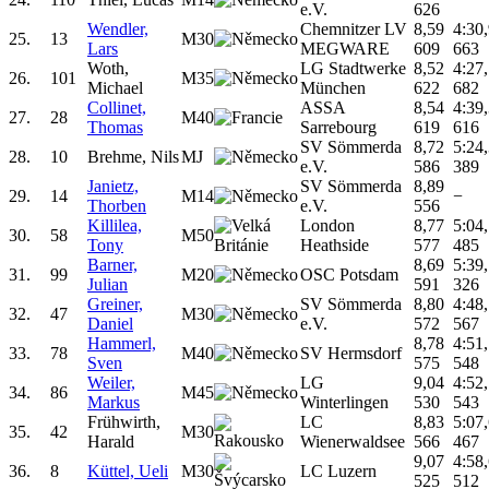
e.V.
626
Wendler,
Chemnitzer LV
8,59
4:30
25.
13
M30
Lars
MEGWARE
609
663
Woth,
LG Stadtwerke
8,52
4:27
26.
101
M35
Michael
München
622
682
Collinet,
ASSA
8,54
4:39
27.
28
M40
Thomas
Sarrebourg
619
616
SV Sömmerda
8,72
5:24
28.
10
Brehme, Nils
MJ
e.V.
586
389
Janietz,
SV Sömmerda
8,89
29.
14
M14
−
Thorben
e.V.
556
Killilea,
London
8,77
5:04
30.
58
M50
Tony
Heathside
577
485
Barner,
8,69
5:39
31.
99
M20
OSC Potsdam
Julian
591
326
Greiner,
SV Sömmerda
8,80
4:48
32.
47
M30
Daniel
e.V.
572
567
Hammerl,
8,78
4:51
33.
78
M40
SV Hermsdorf
Sven
575
548
Weiler,
LG
9,04
4:52
34.
86
M45
Markus
Winterlingen
530
543
Frühwirth,
LC
8,83
5:07
35.
42
M30
Harald
Wienerwaldsee
566
467
9,07
4:58
36.
8
Küttel, Ueli
M30
LC Luzern
525
512