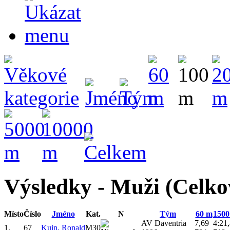
Výsledky - Muži (Celko
Místo
Číslo
Jméno
Kat.
N
Tým
60 m
1500
AV Daventria
7,69
4:21
1.
67
Kuin, Ronald
M30