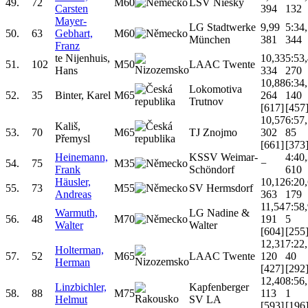
49.
72
M60
LSV Niesky
Carsten
394
132
Mayer-
LG Stadtwerke
9,99
5:34
50.
63
Gebhart,
M60
München
381
344
Franz
te Nijenhuis,
10,33
5:53
51.
102
M50
LAAC Twente
Hans
334
270
10,88
6:34
Lokomotiva
52.
35
Binter, Karel
M65
264
140
Trutnov
[617]
[457
10,57
6:57
Kališ,
53.
70
M65
TJ Znojmo
302
85
Přemysl
[661]
[373
Heinemann,
KSSV Weimar-
4:40
54.
75
M35
−
Frank
Schöndorf
610
Häusler,
10,12
6:20
55.
73
M55
SV Hermsdorf
Andreas
363
179
11,54
7:58
Warmuth,
LG Nadine &
56.
48
M70
191
5
Walter
Walter
[604]
[255
12,31
7:22
Holterman,
57.
52
M65
LAAC Twente
120
40
Herman
[427]
[292
12,40
8:56
Linzbichler,
Kapfenberger
58.
88
M75
113
1
Helmut
SV LA
[593]
[196