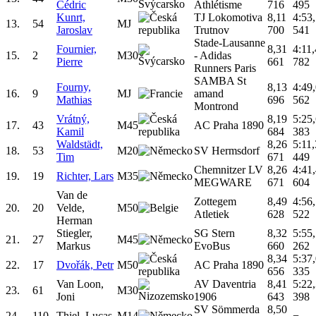
Cédric
Athlétisme
716
495
Kunrt,
TJ Lokomotiva
8,11
4:53
13.
54
MJ
Jaroslav
Trutnov
700
541
Stade-Lausanne
Fournier,
8,31
4:11
15.
2
M30
- Adidas
Pierre
661
782
Runners Paris
SAMBA St
Fourny,
8,13
4:49
16.
9
MJ
amand
Mathias
696
562
Montrond
Vrátný,
8,19
5:25
17.
43
M45
AC Praha 1890
Kamil
684
383
Waldstädt,
8,26
5:11
18.
53
M20
SV Hermsdorf
Tim
671
449
Chemnitzer LV
8,26
4:41
19.
19
Richter, Lars
M35
MEGWARE
671
604
Van de
Zottegem
8,49
4:56
20.
20
Velde,
M50
Atletiek
628
522
Herman
Stiegler,
SG Stern
8,32
5:55
21.
27
M45
Markus
EvoBus
660
262
8,34
5:37
22.
17
Dvořák, Petr
M50
AC Praha 1890
656
335
Van Loon,
AV Daventria
8,41
5:22
23.
61
M30
Joni
1906
643
398
SV Sömmerda
8,50
24.
110
Thiel, Lucas
M14
−