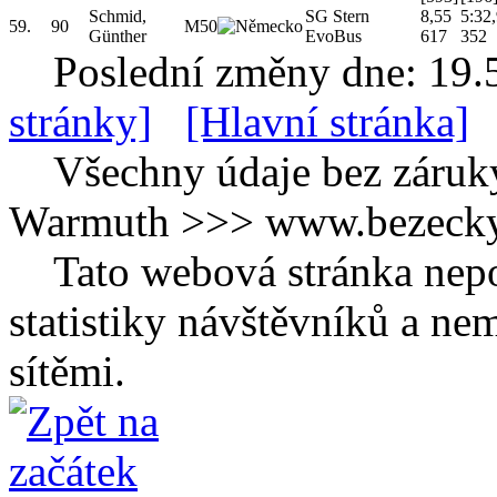
Schmid,
SG Stern
8,55
5:32
59.
90
M50
Günther
EvoBus
617
352
Poslední změny dne: 19.
stránky]
[Hlavní stránka]
Všechny údaje bez záruk
Warmuth >>> www.bezecky-
Tato webová stránka nepo
statistiky návštěvníků a ne
sítěmi.