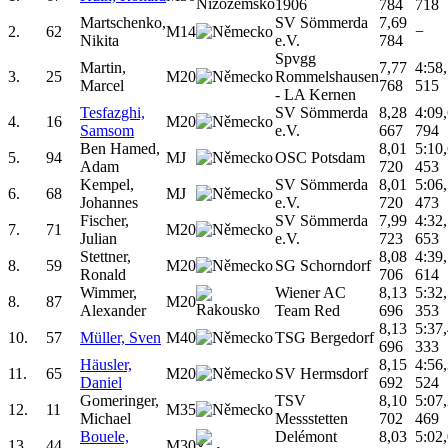
1906
784
718
Martschenko,
SV Sömmerda
7,69
2.
62
M14
−
Nikita
e.V.
784
Spvgg
Martin,
7,77
4:58
3.
25
M20
Rommelshausen
Marcel
768
515
- LA Kernen
Tesfazghi,
SV Sömmerda
8,28
4:09
4.
16
M20
Samsom
e.V.
667
794
Ben Hamed,
8,01
5:10
5.
94
MJ
OSC Potsdam
Adam
720
453
Kempel,
SV Sömmerda
8,01
5:06
6.
68
MJ
Johannes
e.V.
720
473
Fischer,
SV Sömmerda
7,99
4:32
7.
71
M20
Julian
e.V.
723
653
Stettner,
8,08
4:39
8.
59
M20
SG Schorndorf
Ronald
706
614
Wimmer,
Wiener AC
8,13
5:32
8.
87
M20
Alexander
Team Red
696
353
8,13
5:37
10.
57
Müller, Sven
M40
TSG Bergedorf
696
333
Häusler,
8,15
4:56
11.
65
M20
SV Hermsdorf
Daniel
692
524
Gomeringer,
TSV
8,10
5:07
12.
11
M35
Michael
Messstetten
702
469
Bouele,
Delémont
8,03
5:02
13.
44
M30