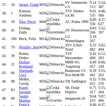
SV Sömmerda
9,14
5:24
37.
34
Jaeger, Frank
M50
e.V.
513
387
Klauser,
TSV Stetten
9,01
4:48
38.
1
M30
Andreas
a.k.M.
535
566
8,89
4:37
39.
18
Šára, Pavel
M40
AC Praha 1890
556
627
Elsinga,
8,83
5:22
40.
41
M45
AV Heerenveen
Eddy
566
397
LG
9,18
41.
100
Beck, Felix
M14
−
Winterlingen
507
SSV Erfurt
9,33
5:02
42.
79
Pfeuffer, Jörg
M30
Nord
482
494
Rohm,
TSV
9,42
6:12
43.
39
M50
Detlev
Messstetten
468
203
Hofner,
MBB-SG
9,49
6:00
44.
21
M60
Reinhard
Augsburg
457
244
Warmuth,
Bautzener LV
9,59
5:55
45.
66
M45
Uwe
Rot-Weiß 90
441
263
Möller,
9,52
5:59
46.
98
M50
TB Tailfingen
Georg
452
250
Kunrt,
SK Dolar
9,75
5:55
47.
83
M40
Jaroslav
Hajnice
417
264
Sauter,
9,64
5:07
48.
69
M60
megajoule.ch
Markus
433
466
Petrick,
9,90
6:37