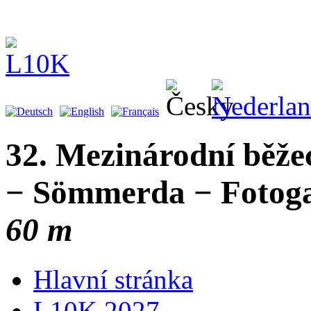
32. Mezinárodní běže
− Sömmerda − Fotogal
60 m
Hlavní stránka
L10K 2027