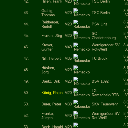
42.
Hillen, Frank
M20
TSC Berlin
3
Grabig,
8,
43.
M20
TSC Berlin
Thomas
3
Reitberger,
8,
44.
M20
PSV Linz
Rudolf
3
SC
8,
45.
Fraikin, Jörg
M20
Charlottenburg
3
Kreyer,
Wernigeröder SV
8,
46.
M40
Gunter
Rot-Weiß
3
8,
47.
Nill, Herbert
M35
TC Bruck
3
Hüsken,
8,
48.
M20
Jörg
3
8,
49.
Dantz, Dirk
M20
BSV 1892
3
LG
8,
50.
König, Ralph
M20
Remscheid/RTB
3
8,
50.
Dürer, Peter
M30
SKV Feuerwehr
4
Franke,
Wernigeröder SV
8,
52.
M40
Jürgen
Rot-Weiß
2
8,
53.
Beck, Harald
M20