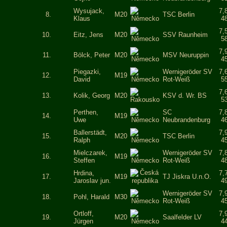
Wysujack,
7,
8.
M20
TSC Berlin
Klaus
4
7,
10.
Eitz, Jens
M20
SSV Raunheim
5
7,
11.
Bölck, Peter
M20
MSV Neuruppin
4
Piegazki,
Wernigeröder SV
7,
12.
M19
David
Rot-Weiß
5
7,
13.
Kolik, Georg
M20
KSV d. Wr. BS
5
Perthen,
SC
7,
14.
M19
Uwe
Neubrandenburg
4
Ballerstädt,
7,
15.
M20
TSC Berlin
Ralph
4
Mielczarek,
Wernigeröder SV
7,
16.
M19
Steffen
Rot-Weiß
4
Hrdina,
7,
17.
M19
TJ Jiskra U.n.O.
Jaroslav jun.
4
Wernigeröder SV
7,
18.
Pohl, Harald
M30
Rot-Weiß
4
Ortloff,
7,
19.
M20
Saalfelder LV
Jürgen
4