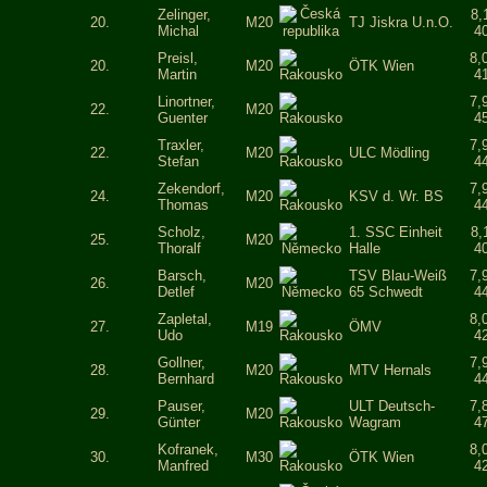
Zelinger,
8,
20.
M20
TJ Jiskra U.n.O.
Michal
4
Preisl,
8,
20.
M20
ÖTK Wien
Martin
4
Linortner,
7,
22.
M20
Guenter
4
Traxler,
7,
22.
M20
ULC Mödling
Stefan
4
Zekendorf,
7,
24.
M20
KSV d. Wr. BS
Thomas
4
Scholz,
1. SSC Einheit
8,
25.
M20
Thoralf
Halle
4
Barsch,
TSV Blau-Weiß
7,
26.
M20
Detlef
65 Schwedt
4
Zapletal,
8,
27.
M19
ÖMV
Udo
4
Gollner,
7,
28.
M20
MTV Hernals
Bernhard
4
Pauser,
ULT Deutsch-
7,
29.
M20
Günter
Wagram
4
Kofranek,
8,
30.
M30
ÖTK Wien
Manfred
4