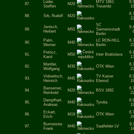
Lüder,
MTV 1861
8,
87.
M20
Steffen
Treuenbr.
1
8,
88.
Srb, Rudolf
M20
2
SC
Jentsch,
9,
89.
M55
Siemensstadt
Herbert
Berlin
Palm,
LC RON-HILL
8,
90.
M40
Werner
Berlin
2
Petöcz,
9,
91.
M50
Inter Bratislava
Karol
1
Mantler,
8,
92.
M30
ÖTK Wien
Wolfgang
2
Vidowitsch,
TV Kaiser
8,
93.
M45
Heinrich
Ebersd.
1
Bansemer,
8,
94.
M20
BSV 1892
Reinhold
2
Dampfhart,
8,
95.
M40
Tyrolia
Andreas
1
Eckart,
8,
96.
M19
ÖTK Wien
Erich
2
Burmeister,
9,
97.
M40
Saalfelder LV
Frank
1