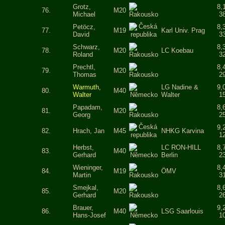
Grotz,
8,
76.
M20
Michael
3
Petöcz,
8,
77.
M19
Karl Univ. Prag
David
3
Schwarz,
8,
78.
M20
LC Koebau
Roland
3
Prechtl,
8,
79.
M20
Thomas
2
Warmuth,
LG Nadine &
9,
80.
M40
Walter
Walter
1
Papadam,
8,
81.
M20
Georg
2
9,
82.
Hrach, Jan
M45
NHKG Karvina
1
Herbst,
LC RON-HILL
8,
83.
M40
Gerhard
Berlin
2
Wieninger,
8,
84.
M19
ÖMV
Martin
3
Smejkal,
8,
85.
M20
Gerhard
2
Brauer,
9,
86.
M40
LSG Saarlouis
Hans-Josef
1