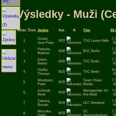
Výsledky - Muži (C
Místo
Číslo
Jméno
Kat.
N
Tým
60
Scholz,
7,
1.
M20
TSG Leuna Halle
Jens-Peter
5
Perkuhn,
7,
2.
M30
BSC Berlin
Mathias
6
Giese,
7,
3.
M20
TSC Berlin
Reimo
5
Stoffer,
8,
4.
M20
TSC Berlin
Thomas
4
Wundsam,
Team Chaos
7,
5.
M20
Peter
Reutte
4
Schmidt,
Wernigeröder SV
7,
6.
M20
René
Rot-Weiß
4
Zelenka,
7,
7.
M20
ULC Weinland
Roman
4
Nitschke,
SC
7,
8.
M20
Gojko
Neubrandenburg
5