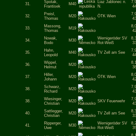
Spotak,
Liaz Jablonec n.
7,
31.
M40
Frantisek
N.
4
Preisl,
7,
32.
M20
ÖTK Wien
Thomas
4
Massong,
8,
33.
M19
Thomas
4
Nowak,
Wernigeröder SV
8,
34.
M30
Bodo
Rot-Weiß
3
Hahn,
7,
35.
M40
TV Zell am See
Leopold
4
Wippel,
8,
36.
M20
Helmut
3
Hiller,
8,
37.
M20
ÖTK Wien
Johann
4
Schwarz,
7,
38.
M20
Richard
4
Wiesinger,
7,
38.
M20
SKV Feuerwehr
Christian
4
Sattlegger,
8,
40.
M20
TV Zell am See
Christian
3
Ripperger,
Wernigeröder SV
8,
41.
M30
Uwe
Rot-Weiß
3
8,