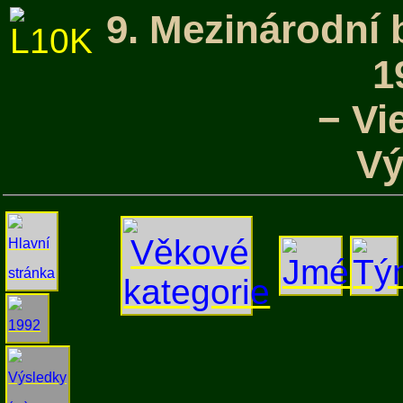
9. Mezinárodní 
1
− Vi
Vý