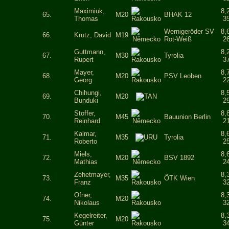
Maximiuk,
8,
65.
M20
BHAK 12
Thomas
3
Wernigeröder SV
8,
66.
Krutz, David
M19
Rot-Weiß
2
Guttmann,
8,
67.
M30
Tyrolia
Rupert
3
Mayer,
8,
68.
M20
PSV Leoben
Georg
2
Chihungi,
8,
69.
M20
Bunduki
2
Stoffer,
8,
70.
M45
Bauunion Berlin
Reinhard
2
Kalmar,
8,
71.
M35
Tyrolia
Roberto
2
Miels,
8,
72.
M20
BSV 1892
Mathias
2
Zehetmayer,
8,
73.
M35
ÖTK Wien
Franz
3
Ofner,
8,
74.
M20
Nikolaus
3
Kegelreiter,
8,
75.
M20
Günter
3