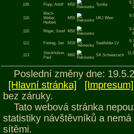
9,
109.
Popp, Adolf
M50
Tyrolia
Mach-
9,
110.
Weber,
M55
UKJ Wien
Herbert
9,
110.
Röger, Josef
M50
9,
112.
Freitag, Jan
M19
Saalfelder LV
Steckholzer,
11,
113.
M60
SK Schwarzach
Paul
Poslední změny dne: 19.5.
[Hlavní stránka]
[Impresum]
bez záruky.
Tato webová stránka nepouž
statistiky návštěvníků a nemá
sítěmi.