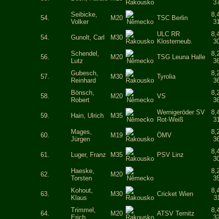
3
Seibicke,
8,
54.
M20
TSC Berlin
Volker
3
ULC RR
8,
54.
Gunolt, Carl
M30
Klosterneub.
3
Schendel,
8,
56.
M20
TSG Leuna Halle
Lutz
3
Gubesch,
8,
57.
M30
Tyrolia
Reinhard
3
Bönsch,
8,
58.
M20
VS
Robert
3
Wernigeröder SV
8,
59.
Hain, Ulrich
M35
Rot-Weiß
3
Mages,
8,
60.
M19
ÖMV
Jürgen
3
8,
61.
Luger, Franz
M35
PSV Linz
3
Haeske,
8,
62.
M20
Torsten
3
Kohout,
8,
63.
M30
Cricket Wien
Klaus
3
Trimmel,
8,
64.
M20
ATSV Ternitz
Erich
3