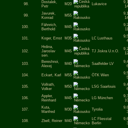
Dostalek,
9,
98.
M20
Lukavice
Petr
1
Javurek,
9,
99.
M55
Konrad
1
Fähnrich,
9,
100.
M45
Berthold
1
9,
101.
Koger, Ernst
M35
LC Lusthaus
Hrdina,
9,
102.
Jaroslav
M45
TJ Jiskra U.n.O.
1
sen.
Bereshnoi,
9,
103.
M40
Saalfelder LV
Alexej
9,
104.
Eckart, Karl
M55
ÖTK Wien
Vollrath,
9,
105.
M50
LSG Saarlouis
Volker
Appler,
9,
106.
M45
LG München
Reinhard
1
Kuta,
9,
107.
M30
Tyrolia
Manfred
LC Fliesstal
9,
108.
Zbell, Reiner
M40
Berlin