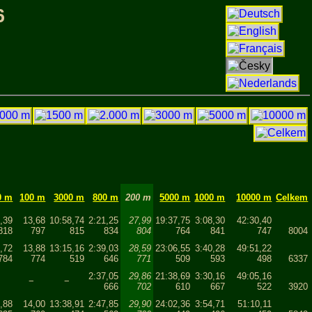
6
0 m
100 m
3000 m
800 m
200 m
5000 m
1000 m
10000 m
Celkem
,39
13,68
10:58,74
2:21,25
27,99
19:37,75
3:08,30
42:30,40
818
797
815
834
804
764
841
747
8004
,72
13,88
13:15,16
2:39,03
28,59
23:06,55
3:40,28
49:51,22
784
774
519
646
771
509
593
498
6337
2:37,05
29,86
21:38,69
3:30,16
49:05,16
−
−
−
666
702
610
667
522
3920
,88
14,00
13:38,91
2:47,85
29,90
24:02,36
3:54,71
51:10,11