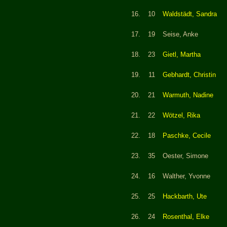
16.
10
Waldstädt, Sandra
17.
19
Seise, Anke
18.
23
Gietl, Martha
19.
11
Gebhardt, Christin
20.
21
Warmuth, Nadine
21.
22
Wötzel, Rika
22.
18
Paschke, Cecile
23.
35
Oester, Simone
24.
16
Walther, Yvonne
25.
25
Hackbarth, Ute
26.
24
Rosenthal, Elke