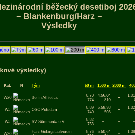
Mezinárodní běžecký desetiboj 202
− Blankenburg/Harz −
Výsledky
lkové výsledky)
Kat.
N
Tým
60 m
1500 m
2000 m
40
8,70
4:56,04
1:01
W20
Berlin Athletics
−
774
810
8,89
5:59,98
1:02
WJ
OSC Potsdam
−
740
503
8,82
WJ
SV Sömmerda e.V.
−
−
753
Harz-Gebirgslaufverein
8,76
5:50,64
1:08
W20
−