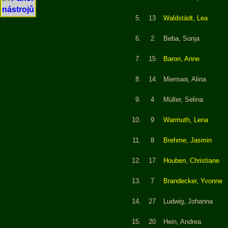
5.
13
Waldstädt, Lea
6.
2
Beba, Sonja
7.
15
Baron, Anne
8.
14
Mierswa, Alina
9.
4
Müller, Selina
10.
9
Warmuth, Lena
11.
8
Brehme, Jasmin
12.
17
Houben, Christiane
13.
7
Brandecker, Yvonne
14.
27
Ludwig, Johanna
15.
20
Hein, Andrea