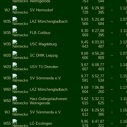
Wernigerode
763
544
8,96
6:29,90
1:12
WJ
SV Hermsdorf
−
728
385
9,93
5:20,48
1:07
W35
LAZ Mönchengladbach
−
566
684
9,30
6:27,08
1:1
W35
FLB Cottbus
−
669
395
9,45
6:03,93
1:12
W35
USC Magdeburg
−
643
487
9,68
4:56,26
1:07
W20
SC DHfK Leipzig
−
606
809
9,67
6:09,77
1:14
W20
USV TU Dresden
−
607
463
9,77
5:52,77
1:15
W30
SV Sömmerda e.V.
−
591
534
9,69
7:06,86
1:17
W60
LAZ Mönchengladbach
−
604
260
Harz-Gebirgslaufverein
9,62
5:32,71
1:1
W50
−
Wernigerode
615
625
9,64
6:29,55
1:16
WJ
SV Sömmerda e.V.
−
612
386
9,85
6:47,87
1:16
W55
LG Esslingen
−
579
321