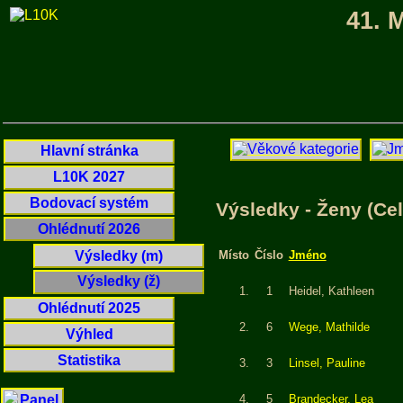
41. 
Hlavní stránka
L10K 2027
Bodovací systém
Výsledky - Ženy (Ce
Ohlédnutí 2026
Výsledky (m)
Místo
Číslo
Jméno
Výsledky (ž)
1.
1
Heidel, Kathleen
Ohlédnutí 2025
2.
6
Wege, Mathilde
Výhled
Statistika
3.
3
Linsel, Pauline
4.
5
Brandecker, Lea