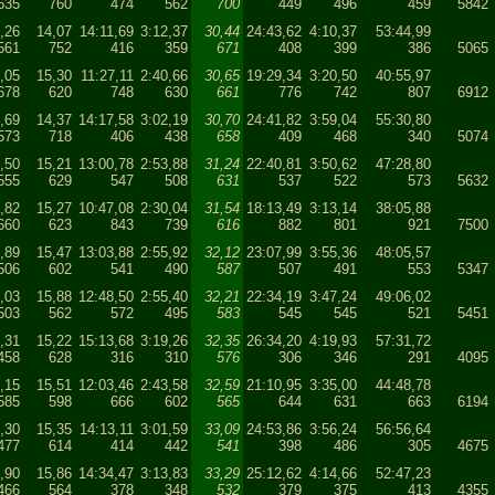
635
760
474
562
700
449
496
459
5842
,26
14,07
14:11,69
3:12,37
30,44
24:43,62
4:10,37
53:44,99
561
752
416
359
671
408
399
386
5065
,05
15,30
11:27,11
2:40,66
30,65
19:29,34
3:20,50
40:55,97
678
620
748
630
661
776
742
807
6912
1,69
14,37
14:17,58
3:02,19
30,70
24:41,82
3:59,04
55:30,80
573
718
406
438
658
409
468
340
5074
,50
15,21
13:00,78
2:53,88
31,24
22:40,81
3:50,62
47:28,80
555
629
547
508
631
537
522
573
5632
,82
15,27
10:47,08
2:30,04
31,54
18:13,49
3:13,14
38:05,88
660
623
843
739
616
882
801
921
7500
,89
15,47
13:03,88
2:55,92
32,12
23:07,99
3:55,36
48:05,57
506
602
541
490
587
507
491
553
5347
,03
15,88
12:48,50
2:55,40
32,21
22:34,19
3:47,24
49:06,02
503
562
572
495
583
545
545
521
5451
,31
15,22
15:13,68
3:19,26
32,35
26:34,20
4:19,93
57:31,72
458
628
316
310
576
306
346
291
4095
1,15
15,51
12:03,46
2:43,58
32,59
21:10,95
3:35,00
44:48,78
585
598
666
602
565
644
631
663
6194
,30
15,35
14:13,11
3:01,59
33,09
24:53,86
3:56,24
56:56,64
477
614
414
442
541
398
486
305
4675
,90
15,86
14:34,47
3:13,83
33,29
25:12,62
4:14,66
52:47,23
466
564
378
348
532
379
375
413
4355