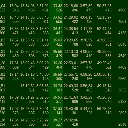
,04
16,04
13:34,06
2:57,02
33,42
23:18,60
3:57,89
50:37,23
523
546
483
481
526
496
475
475
4968
,63
16,48
14:13,35
3:05,45
33,81
24:29,02
4:04,15
52:13,97
451
505
413
411
508
422
436
428
4561
,33
16,85
14:13,35
3:15,69
34,41
24:38,54
4:11,13
52:44,43
366
471
413
335
481
413
395
414
4138
,82
17,57
11:53,47
2:51,41
35,83
20:20,65
3:36,59
42:08,55
487
409
688
530
421
708
620
761
5645
,31
16,97
13:20,96
3:09,97
35,89
23:13,13
4:08,57
48:33,66
383
460
508
376
419
502
410
538
4549
,20
17,81
13:02,46
3:03,29
36,26
22:50,01
3:57,78
49:25,49
385
389
544
429
404
527
476
511
4469
,91
17,14
16:17,19
3:48,30
36,59
27:55,71
4:59,26
1:00:36,18
291
445
228
143
390
240
166
224
2869
,51
13:19,52
3:05,33
36,78
22:49,33
3:56,84
49:13,14
−
363
511
412
383
528
482
518
3632
,80
17,39
12:31,27
2:52,56
36,93
21:41,63
3:41,29
45:28,80
411
424
607
519
377
606
586
640
5132
,05
17,97
15:26,57
3:39,01
37,83
26:40,49
4:44,07
56:25,46
230
376
297
189
343
301
228
318
2893
,18
17,84
14:23,53
3:23,92
38,27
24:32,96
−
−
334
387
396
278
327
418
2549