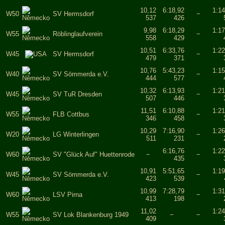
10,12
6:18,92
1:14
W50
SV Hermsdorf
−
537
426
9,98
6:18,29
1:17
W55
Röblinglaufverein
−
558
429
10,51
6:33,76
1:22
W45
SV Hermsdorf
−
479
371
10,76
5:43,23
1:15
W40
SV Sömmerda e.V.
−
444
577
10,32
6:13,93
1:21
W45
SV TuR Dresden
−
507
446
11,51
6:10,88
1:21
W55
FLB Cottbus
−
346
458
10,29
7:16,90
1:26
W20
LG Winterlingen
−
511
231
6:16,76
1:22
W60
SV "Glück Auf" Huettenrode
−
−
435
10,91
5:51,65
1:19
W45
SV Sömmerda e.V.
−
423
539
10,99
7:28,79
1:31
W60
LSV Pirna
−
413
198
11,02
1:24
W55
SV Lok Blankenburg 1949
−
−
409