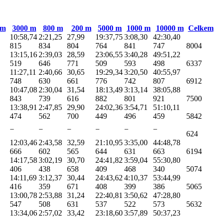
 m
3000 m
800 m
200 m
5000 m
1000 m
10000 m
Celkem
10:58,74
2:21,25
27,99
19:37,75
3:08,30
42:30,40
815
834
804
764
841
747
8004
13:15,16
2:39,03
28,59
23:06,55
3:40,28
49:51,22
519
646
771
509
593
498
6337
11:27,11
2:40,66
30,65
19:29,34
3:20,50
40:55,97
748
630
661
776
742
807
6912
10:47,08
2:30,04
31,54
18:13,49
3:13,14
38:05,88
843
739
616
882
801
921
7500
13:38,91
2:47,85
29,90
24:02,36
3:54,71
51:10,11
474
562
700
449
496
459
5842
−
−
−
−
−
−
624
12:03,46
2:43,58
32,59
21:10,95
3:35,00
44:48,78
666
602
565
644
631
663
6194
14:17,58
3:02,19
30,70
24:41,82
3:59,04
55:30,80
406
438
658
409
468
340
5074
14:11,69
3:12,37
30,44
24:43,62
4:10,37
53:44,99
416
359
671
408
399
386
5065
13:00,78
2:53,88
31,24
22:40,81
3:50,62
47:28,80
547
508
631
537
522
573
5632
13:34,06
2:57,02
33,42
23:18,60
3:57,89
50:37,23