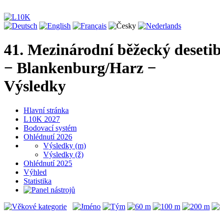
41. Mezinárodní běžecký deseti
− Blankenburg/Harz −
Výsledky
Hlavní stránka
L10K 2027
Bodovací systém
Ohlédnutí 2026
Výsledky (m)
Výsledky (ž)
Ohlédnutí 2025
Výhled
Statistika