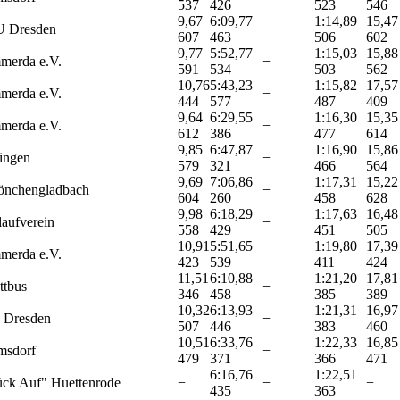
537
426
523
546
9,67
6:09,77
1:14,89
15,47
 Dresden
−
607
463
506
602
9,77
5:52,77
1:15,03
15,88
merda e.V.
−
591
534
503
562
10,76
5:43,23
1:15,82
17,57
merda e.V.
−
444
577
487
409
9,64
6:29,55
1:16,30
15,35
merda e.V.
−
612
386
477
614
9,85
6:47,87
1:16,90
15,86
ingen
−
579
321
466
564
9,69
7:06,86
1:17,31
15,22
nchengladbach
−
604
260
458
628
9,98
6:18,29
1:17,63
16,48
laufverein
−
558
429
451
505
10,91
5:51,65
1:19,80
17,39
merda e.V.
−
423
539
411
424
11,51
6:10,88
1:21,20
17,81
tbus
−
346
458
385
389
10,32
6:13,93
1:21,31
16,97
 Dresden
−
507
446
383
460
10,51
6:33,76
1:22,33
16,85
msdorf
−
479
371
366
471
6:16,76
1:22,51
ck Auf" Huettenrode
−
−
−
435
363