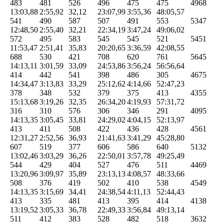
483
481
526
496
475
475
4968
13:03,88
2:55,92
32,12
23:07,99
3:55,36
48:05,57
541
490
587
507
491
553
5347
12:48,50
2:55,40
32,21
22:34,19
3:47,24
49:06,02
572
495
583
545
545
521
5451
11:53,47
2:51,41
35,83
20:20,65
3:36,59
42:08,55
688
530
421
708
620
761
5645
14:13,11
3:01,59
33,09
24:53,86
3:56,24
56:56,64
414
442
541
398
486
305
4675
14:34,47
3:13,83
33,29
25:12,62
4:14,66
52:47,23
378
348
532
379
375
413
4355
15:13,68
3:19,26
32,35
26:34,20
4:19,93
57:31,72
316
310
576
306
346
291
4095
14:13,35
3:05,45
33,81
24:29,02
4:04,15
52:13,97
413
411
508
422
436
428
4561
12:31,27
2:52,56
36,93
21:41,63
3:41,29
45:28,80
607
519
377
606
586
640
5132
13:02,46
3:03,29
36,26
22:50,01
3:57,78
49:25,49
544
429
404
527
476
511
4469
13:20,96
3:09,97
35,89
23:13,13
4:08,57
48:33,66
508
376
419
502
410
538
4549
14:13,35
3:15,69
34,41
24:38,54
4:11,13
52:44,43
413
335
481
413
395
414
4138
13:19,52
3:05,33
36,78
22:49,33
3:56,84
49:13,14
511
412
383
528
482
518
3632