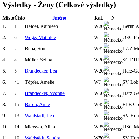
Výsledky - Ženy (Celkové výsledky)
Místo
Číslo
Jméno
Kat.
N
1.
1
Heidel, Kathleen
W20
Berlin A
2.
6
Wege, Mathilde
WJ
OSC Po
3.
2
Beba, Sonja
W35
LAZ Mö
4.
4
Müller, Selina
W20
SC DHf
5.
5
Brandecker, Lea
W20
Harz-Ge
6.
41
Töpfer, Amelie
WJ
SV Lok 
7.
7
Brandecker, Yvonne
W50
Harz-Ge
8.
15
Baron, Anne
W35
FLB Cot
9.
13
Waldstädt, Lea
WJ
SV Her
10.
14
Mierswa, Alina
W35
USC Ma
11.
10
Waldstädt, Sandra
W50
SV Her