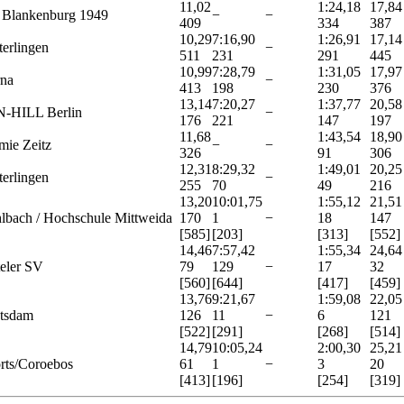
11,02
1:24,18
17,84
Blankenburg 1949
−
−
409
334
387
10,29
7:16,90
1:26,91
17,14
erlingen
−
511
231
291
445
10,99
7:28,79
1:31,05
17,97
na
−
413
198
230
376
13,14
7:20,27
1:37,77
20,58
-HILL Berlin
−
176
221
147
197
11,68
1:43,54
18,90
ie Zeitz
−
−
326
91
306
12,31
8:29,32
1:49,01
20,25
erlingen
−
255
70
49
216
13,20
10:01,75
1:55,12
21,51
bach / Hochschule Mittweida
170
1
−
18
147
[585]
[203]
[313]
[552]
14,46
7:57,42
1:55,34
24,64
teler SV
79
129
−
17
32
[560]
[644]
[417]
[459]
13,76
9:21,67
1:59,08
22,05
tsdam
126
11
−
6
121
[522]
[291]
[268]
[514]
14,79
10:05,24
2:00,30
25,21
rts/Coroebos
61
1
−
3
20
[413]
[196]
[254]
[319]