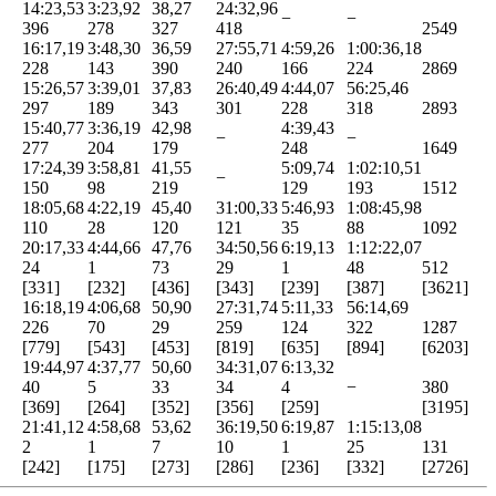
14:23,53
3:23,92
38,27
24:32,96
−
−
396
278
327
418
2549
16:17,19
3:48,30
36,59
27:55,71
4:59,26
1:00:36,18
228
143
390
240
166
224
2869
15:26,57
3:39,01
37,83
26:40,49
4:44,07
56:25,46
297
189
343
301
228
318
2893
15:40,77
3:36,19
42,98
4:39,43
−
−
277
204
179
248
1649
17:24,39
3:58,81
41,55
5:09,74
1:02:10,51
−
150
98
219
129
193
1512
18:05,68
4:22,19
45,40
31:00,33
5:46,93
1:08:45,98
110
28
120
121
35
88
1092
20:17,33
4:44,66
47,76
34:50,56
6:19,13
1:12:22,07
24
1
73
29
1
48
512
[331]
[232]
[436]
[343]
[239]
[387]
[3621]
16:18,19
4:06,68
50,90
27:31,74
5:11,33
56:14,69
226
70
29
259
124
322
1287
[779]
[543]
[453]
[819]
[635]
[894]
[6203]
19:44,97
4:37,77
50,60
34:31,07
6:13,32
40
5
33
34
4
−
380
[369]
[264]
[352]
[356]
[259]
[3195]
21:41,12
4:58,68
53,62
36:19,50
6:19,87
1:15:13,08
2
1
7
10
1
25
131
[242]
[175]
[273]
[286]
[236]
[332]
[2726]