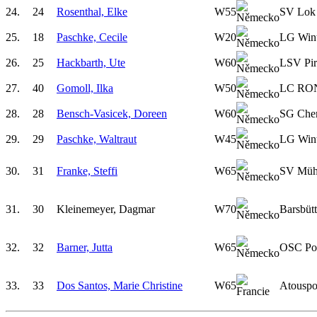
24.
24
Rosenthal, Elke
W55
SV Lok 
25.
18
Paschke, Cecile
W20
LG Wint
26.
25
Hackbarth, Ute
W60
LSV Pir
27.
40
Gomoll, Ilka
W50
LC RON
28.
28
Bensch-Vasicek, Doreen
W60
SG Chem
29.
29
Paschke, Waltraut
W45
LG Wint
30.
31
Franke, Steffi
W65
SV Mühl
31.
30
Kleinemeyer, Dagmar
W70
Barsbüt
32.
32
Barner, Jutta
W65
OSC Po
33.
33
Dos Santos, Marie Christine
W65
Atouspo