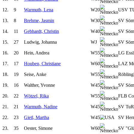
12.
9
Warmuth, Lena
W20
USV TU
13.
8
Brehme, Jasmin
W30
SV Söm
14.
11
Gebhardt, Christin
W40
SV Söm
15.
27
Ludwig, Johanna
WJ
SV Söm
16.
20
Hein, Andrea
W55
LG Essl
17.
17
Houben, Christiane
W60
LAZ Mö
18.
19
Seise, Anke
W55
Röbling
19.
16
Walther, Yvonne
W45
SV Söm
20.
22
Wötzel, Rika
W55
FLB Cot
21.
21
Warmuth, Nadine
W45
SV TuR
22.
23
Gietl, Martha
W45
SV Her
23.
35
Oester, Simone
W60
SV "Glü