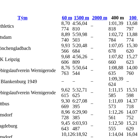
Tým
60 m
1500 m
2000 m
400 m
100
8,70
4:56,04
1:01,39
13,68
thletics
−
774
810
818
797
8,89
5:59,98
1:02,72
13,88
tsdam
−
740
503
784
774
9,93
5:20,48
1:07,05
15,30
nchengladbach
−
566
684
678
620
9,68
4:56,26
1:07,82
15,27
K Leipzig
−
606
809
660
623
8,76
5:50,64
1:08,88
14,00
birgslaufverein Wernigerode
−
763
544
635
760
1:09,39
Blankenburg 1949
−
−
−
−
624
9,62
5:32,71
1:11,15
15,51
birgslaufverein Wernigerode
−
615
625
585
598
9,30
6:27,08
1:11,69
14,37
tbus
−
669
395
573
718
8,96
6:29,90
1:12,26
14,07
msdorf
−
728
385
561
752
9,45
6:03,93
1:12,50
15,21
gdeburg
−
643
487
555
629
10,12
6:18,92
1:14,04
16,04
msdorf
−